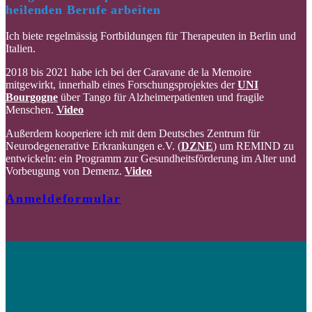
heilenden Berufe arbeiten
Ich biete regelmässig Fortbildungen für Therapeuten in Berlin und
Italien.
2018 bis 2021 habe ich bei der Caravane de la Memoire
mitgewirkt,
innerhalb eines Forschungsprojektes der
UNI
Bourgogne
über Tango für Alzheimerpatienten und fragile
Menschen.
Video
Außerdem kooperiere ich mit dem Deutsches Zentrum für
Neurodegenerative Erkrankungen e.V. (
DZNE
) um REMIND zu
entwickeln: ein Programm zur Gesundheitsförderung im Alter und
Vorbeugung von Demenz.
Video
Anmeldeformular