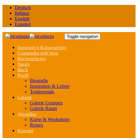
Links
Zur
Deutsch
überspringen
primären
Italiano
Navigation
English
springen
Español
Zum
Inhalt
Toggle navigation
springen
Integrative Körperarbeit
Commedia dell’Arte
Rückenfitness
Tango
Buch
Profil
Biografie
Inspiration & Lehrer
Testimonials
Galerie
Galerie Gruppen
Galerie Raum
Aktuelles
Kurse & Workshops
Reisen
Kontakt